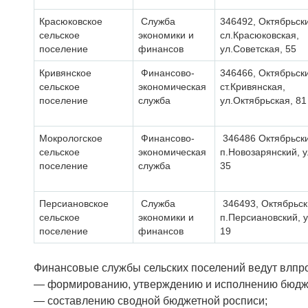
Красюковское
Служба
346492, Октябрьск
сельское
экономики и
сл.Красюковская,
поселение
финансов
ул.Советская, 55
Кривянское
Финансово-
346466, Октябрьск
сельское
экономическая
ст.Кривянская,
поселение
служба
ул.Октябрьская, 81
Мокрологское
Финансово-
346486 Октябрьски
сельское
экономическая
п.Новозарянский, у
поселение
служба
35
Персиановское
Служба
346493, Октябрьск
сельское
экономики и
п.Персиановский, 
поселение
финансов
19
Финансовые службы сельских поселений ведут влпр
— формированию, утверждению и исполнению бюдж
— составлению сводной бюджетной росписи;