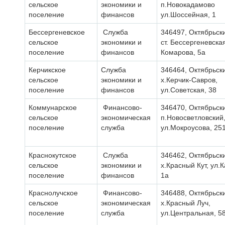
сельское
экономики и
п.Новокадамово
поселение
финансов
ул.Шоссейная, 1
Бессергеневское
Служба
346497, Октябрьск
сельское
экономики и
ст. Бессергеневская
поселение
финансов
Комарова, 5а
Керчикское
Служба
346464, Октябрьск
сельское
экономики и
х.Керчик-Савров,
поселение
финансов
ул.Советская, 38
Коммунарское
Финансово-
346470, Октябрьск
сельское
экономическая
п.Новосветловский
поселение
служба
ул.Мокроусова, 25
Краснокутское
Служба
346462, Октябрьск
сельское
экономики и
х.Красный Кут, ул.
поселение
финансов
1а
Краснолучское
Финансово-
346488, Октябрьск
сельское
экономическая
х.Красный Луч,
поселение
служба
ул.Центральная, 5