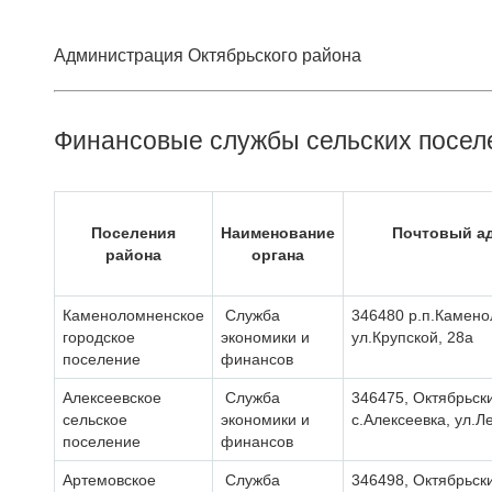
Администрация Октябрьского района
Финансовые службы сельских посел
Поселения
Наименование
Почтовый а
района
органа
Каменоломненское
Служба
346480 р.п.Камено
городское
экономики и
ул.Крупской, 28a
поселение
финансов
Алексеевское
Служба
346475, Октябрьск
сельское
экономики и
с.Алексеевка, ул.Л
поселение
финансов
Артемовское
Служба
346498, Октябрьск