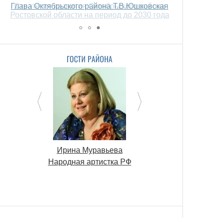
Глава Октябрьского района Т.В.Юшковская
Стратегия развития Октябрьского района
Ростовской области на период до 2030 года
ГОСТИ РАЙОНА
Ирина Муравьева
Connon Stuar
Народная артистка РФ
директор по раз
бизнеса междунар
холдинга Rock