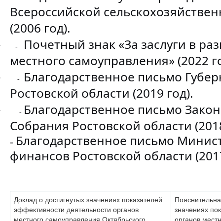
Всероссийской сельскохозяйствен
(2006 год).
Почетный знак «За заслуги в ра
·
-
местного самоуправления» (2022 го
Благодарственное письмо Губер
·
-
Ростовской области (2019 год).
Благодарственное письмо Зако
·
-
Собрания Ростовской области (2018
Благодарственное письмо Минис
-
финансов Ростовской области (2017
Доклад о достигнутых значениях показателей
Пояснительная
эффективности деятельности органов
значениях по
местного самоуправления Октябрьского
органов мест