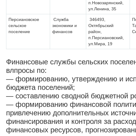
п.Новозарянский,
ул.Ленина, 35
Персиановское
Служба
346493,
П
сельское
экономики и
Октябрьский
Т
поселение
финансов
район,
С
п.Персиановский,
ул.Мира, 19
Финансовые службы сельских поселен
влпросы по:
— формированию, утверждению и ис
бюджета поселений;
— составлению сводной бюджетной р
— формированию финансовой полити
привлечению дополнительных источн
финансирования и контроля за расхо
финансовых ресурсов, прогнозирован