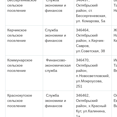
Бессергеневское
Служба
346497,
В
сельское
экономики и
Октябрьский
Т
поселение
финансов
район, ст.
Н
Бессергеневская,
ул. Комарова, 5а
Керчикское
Служба
346464,
Ж
сельское
экономики и
Октябрьский
Н
поселение
финансов
район, х.Керчик-
К
Савров,
ул.Советская, 38
Коммунарское
Финансово-
346470,
И
сельское
экономическая
Октябрьский
Т
поселение
служба
район,
В
п.Новосветловский,
ул.Мокроусова,
251
Краснокутское
Служба
346462,
О
сельское
экономики и
Октябрьский
Е
поселение
финансов
район, х.Красный
В
Кут, ул.Калинина,
1а