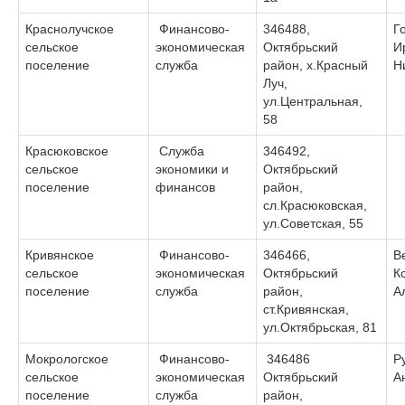
Краснолучское
Финансово-
346488,
Г
сельское
экономическая
Октябрьский
И
поселение
служба
район, х.Красный
Н
Луч,
ул.Центральная,
58
Красюковское
Служба
346492,
сельское
экономики и
Октябрьский
поселение
финансов
район,
сл.Красюковская,
ул.Советская, 55
Кривянское
Финансово-
346466,
В
сельское
экономическая
Октябрьский
К
поселение
служба
район,
А
ст.Кривянская,
ул.Октябрьская, 81
Мокрологское
Финансово-
346486
Р
сельское
экономическая
Октябрьский
А
поселение
служба
район,