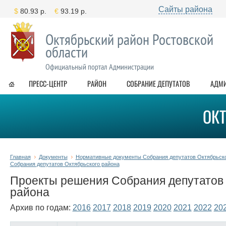
Сайты района
Октябрьский район Ростовской
области
Официальный портал Администрации
ПРЕСС-ЦЕНТР
РАЙОН
СОБРАНИЕ ДЕПУТАТОВ
АДМ
ОК
Главная
Документы
Нормативные документы Собрания депутатов Октябрьско
Собрания депутатов Октябрьского района
Проекты решения Собрания депутатов 
района
Архив по годам:
2016
2017
2018
2019
2020
2021
2022
20