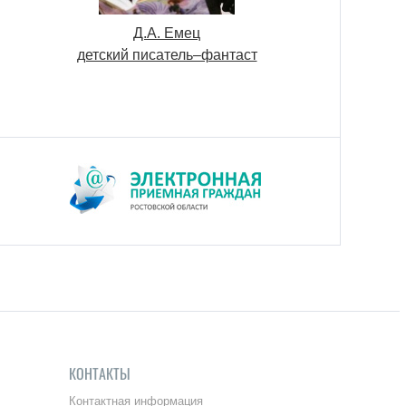
Д.А. Емец
В.В. Бахире
детский писатель–фантаст
Заслуженный эко
Российской Феде
КОНТАКТЫ
Контактная информация