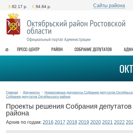
Сайты района
Октябрьский район Ростовской
области
Официальный портал Администрации
ПРЕСС-ЦЕНТР
РАЙОН
СОБРАНИЕ ДЕПУТАТОВ
АДМ
ОК
Главная
Документы
Нормативные документы Собрания депутатов Октябрьско
Собрания депутатов Октябрьского района
Проекты решения Собрания депутатов 
района
Архив по годам:
2016
2017
2018
2019
2020
2021
2022
20