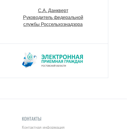
С.А. Данкверт
М.И. Щаблык
Руководитель федеральной
Депутат Государс
службы Россельхознадзора
Думы Российской Ф
VII созыва
КОНТАКТЫ
Контактная информация