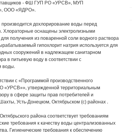
оставщиков - ФШ ГУП РО «УРСВ», МУП
о», ООО «ЯДРО».
и производится дохлорирование воды перед
ов. Хлораторные оснащены электролизными
для получения из поваренной соли водного раствора
 Вырабатываемый гипохлорит натрия используется для
одных сооружений в надлежащем санитарном
ра в питьевую воду в соответствии с
и воды.
етствии с «Программой производственного
РО «УРСВ»», утвержденной территориальным
ору в сфере защиты прав потребителей и
Шахты, Усть-Донецком, Октябрьском (с) районах .
Октябрьского района соответствует требованиям
ские требования к качеству воды централизованных
тва. Гигиенические требования к обеспечению