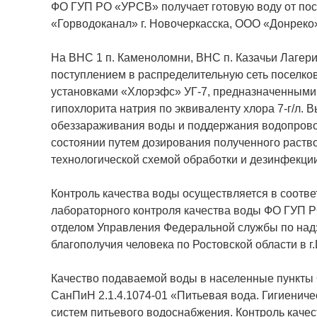
ФО ГУП РО «УРСВ» получает готовую воду от п
«Горводоканал» г. Новочеркасска, ООО «Донрек
На ВНС 1 п. Каменоломни, ВНС п. Казачьи Лагер
поступлением в распределительную сеть поселк
установками «Хлорэфс» УГ-7, предназначенными 
гипохлорита натрия по эквиваленту хлора 7-г/л.
обеззараживания воды и поддержания водопров
состоянии путем дозирования полученного раство
технологической схемой обработки и дезинфекци
Контроль качества воды осуществляется в соотв
лабораторного контроля качества воды ФО ГУП 
отделом Управления Федеральной службы по надз
благополучия человека по Ростовской области в г.
Качество подаваемой воды в населенные пункты 
СанПиН 2.1.4.1074-01 «Питьевая вода. Гигиениче
систем питьевого водоснабжения. Контроль качес